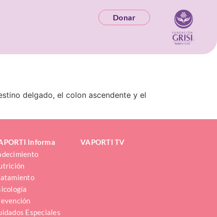
Donar
estino delgado, el colon ascendente y el
APORTI Informa
VAPORTI TV
adecimiento
utrición
ratamiento
sicología
revención
uidados Especiales