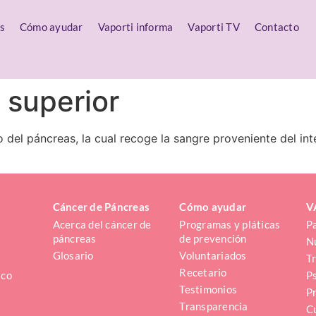
s
Cómo ayudar
Vaporti informa
Vaporti TV
Contacto
 superior
 del páncreas, la cual recoge la sangre proveniente del int
Cáncer de Páncreas
Cómo ayudar
V
Acerca del cáncer de 
Programas y pláticas 
P
páncreas
de prevención
N
Glosario
Voluntariados
T
Recetario
ico
P
Testimonios
P
3
Transparencia
C