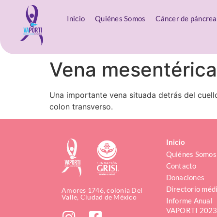
Inicio
Quiénes Somos
Cáncer de páncrea
Vena mesentérica
Una importante vena situada detrás del cuello
colon transverso.
Inicio
Quiénes Somos
Contacto
Donaciones
Directorio méd
Amores 1746, colonia Del
Valle, Ciudad de México
Informe Anual 
VAPORTI 202