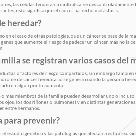
iones, las células tenderán a multiplicarse descontroladament
tantes, esto significa que el cáncer ha hecho metástasis.
de heredar?
mo en el caso de otras patologías, que un cáncer se pase de la mad
 genes que aumente el riesgo de padecer un cáncer, más no la ce
n.
milia se registran varios casos del
nductas o factores de riesgo compartidos, sin embargo también 
ndrome de cáncer hereditario se genera cuando la persona hered
llarlo en algún punto aumenta.
 o más miembros de la familia pueden desarrollar uno o incluso
s ojos, los dos riñones o pulmones) y en distintas generaciones,
er entre hermanos.
a para prevenir?
 el estudio genético y las patologías que afectan a esta área. G