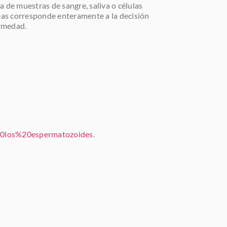
a de muestras de sangre, saliva o células
uebas corresponde enteramente a la decisión
ermedad.
los%20espermatozoides
.