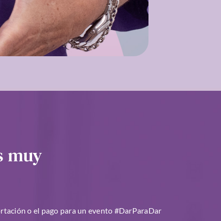
No es estética
Seguir leye
s muy
e
portación o el pago para un evento #DarParaDar