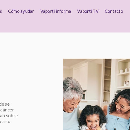
s
Cómo ayudar
Vaporti informa
Vaporti TV
Contacto
de se
 cáncer
tan sobre
a a su