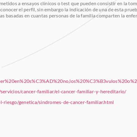
etidos a ensayos clínicos o test que pueden consistir en la tom
ra conocer el perfil, sin embargo la indicación de una de esta pr
cas basadas en cuantas personas de la familia comparten la enf
A1ncer%20en%20s%C3%AD%20no,los%20%C3%B3vulos%20o%20
ervicios/cancer-familiar/el-cancer-familiar-y-hereditario/
l-riesgo/genetica/sindromes-de-cancer-familiar.html